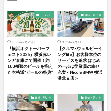
イベント
趣味・習い事
2025年9月25日
2025年9月11日
『横浜オクトーバーフ
【クルマ×ウェルビーイ
ェスト2025』横浜赤レ
ングlife】お客様本位の
ンガ倉庫にて開催！約
サービスを追求 はじめ
100種類のビールを揃え
の一歩は従業員の幸せ
た本格派“ビールの祭典”
充実＜Nicole BMW 横浜
港北支店＞
趣味・習い事
趣味・習い事