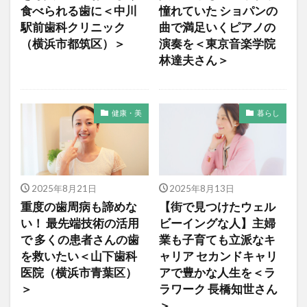
食べられる歯に＜中川
憧れていた ショパンの
駅前歯科クリニック
曲で満足いくピアノの
（横浜市都筑区）＞
演奏を＜東京音楽学院
林達夫さん＞
健康・美
暮らし
2025年8月21日
2025年8月13日
重度の歯周病も諦めな
【街で見つけたウェル
い！ 最先端技術の活用
ビーイングな人】主婦
で 多くの患者さんの歯
業も子育ても立派なキ
を救いたい＜山下歯科
ャリア セカンドキャリ
医院（横浜市青葉区）
アで豊かな人生を＜ラ
＞
ラワーク 長橋知世さん
＞