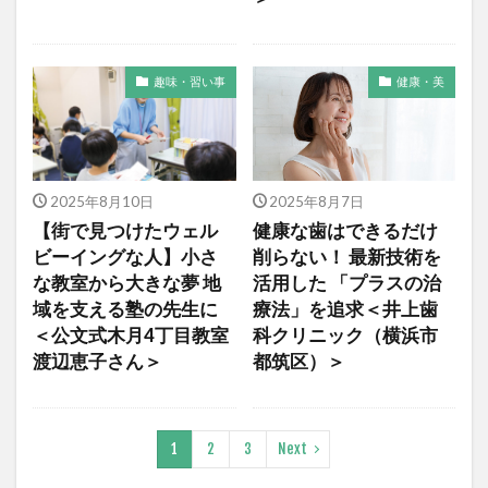
趣味・習い事
健康・美
2025年8月10日
2025年8月7日
【街で見つけたウェル
健康な歯はできるだけ
ビーイングな人】小さ
削らない！ 最新技術を
な教室から大きな夢 地
活用した 「プラスの治
域を支える塾の先生に
療法」を追求＜井上歯
＜公文式木月4丁目教室
科クリニック（横浜市
渡辺恵子さん＞
都筑区）＞
1
2
3
Next