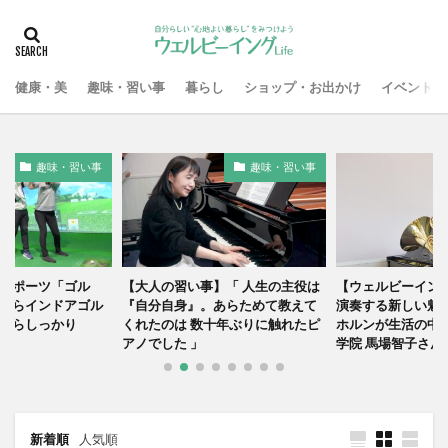
タグ
たまプラーザ・あざみ野エリア
青葉台エリア
健康・美
趣味・習い事
暮らし
ショップ・お出かけ
イベント
センター北・南エリア
溝の口・二子玉川エリア
武蔵小杉・日吉エリア
町田エリア
大人の症状別Q&A
習い事
美容皮膚科
趣味・習い事
趣味・習い事
イベント
検索
スポーツ「ゴル
【大人の習い事】「 人生の主役は
【ウェルビーイン
ならインドアゴル
『自分自身』。あらためて教えて
演奏する新しい魅力
からしっかり
くれたのは 数十年ぶりに触れたピ
ホルンが生活の中
アノでした 」
学院 馬場智子さん
新着順
人気順