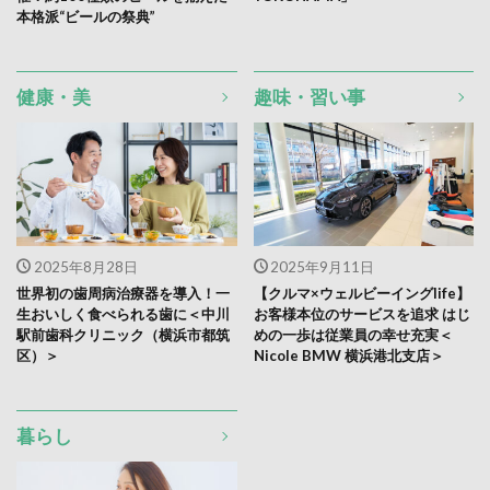
本格派“ビールの祭典”
健康・美
趣味・習い事
2025年8月28日
2025年9月11日
世界初の歯周病治療器を導入！一
【クルマ×ウェルビーイングlife】
生おいしく食べられる歯に＜中川
お客様本位のサービスを追求 はじ
駅前歯科クリニック（横浜市都筑
めの一歩は従業員の幸せ充実＜
区）＞
Nicole BMW 横浜港北支店＞
暮らし