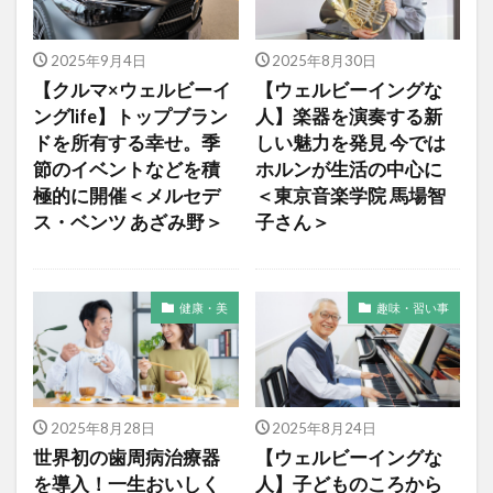
2025年9月4日
2025年8月30日
【クルマ×ウェルビーイ
【ウェルビーイングな
ングlife】トップブラン
人】楽器を演奏する新
ドを所有する幸せ。季
しい魅力を発見 今では
節のイベントなどを積
ホルンが生活の中心に
極的に開催＜メルセデ
＜東京音楽学院 馬場智
ス・ベンツ あざみ野＞
子さん＞
健康・美
趣味・習い事
2025年8月28日
2025年8月24日
世界初の歯周病治療器
【ウェルビーイングな
を導入！一生おいしく
人】子どものころから