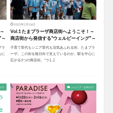
2025年2月26日
！～
Vol.1 たまプラーザ商店街へようこそ！～
”～
商店街から発信する“ウェルビーイング”～
プラ
子育て世代もシニア世代も活気あふれる街、たまプラ
心に
ーザ。この街を陰日向で支えているのが、駅を中心に
広がる3つの商店街。“ウ […]
かけ
ショップ・お出かけ