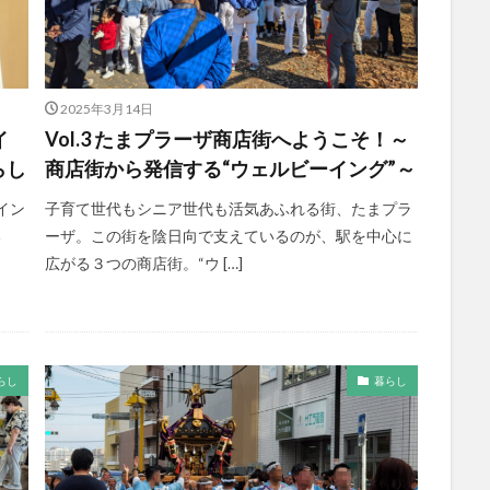
2025年3月14日
イ
Vol.3 たまプラーザ商店街へようこそ！～
らし
商店街から発信する“ウェルビーイング”～
イン
子育て世代もシニア世代も活気あふれる街、たまプラ
い
ーザ。この街を陰日向で支えているのが、駅を中心に
広がる３つの商店街。“ウ […]
らし
暮らし