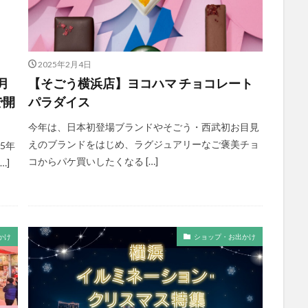
2025年2月4日
月
【そごう横浜店】ヨコハマ チョコレート
で開
パラダイス
今年は、日本初登場ブランドやそごう・西武初お目見
えのブランドをはじめ、ラグジュアリーなご褒美チョ
25年
コからパケ買いしたくなる […]
…]
かけ
ショップ・お出かけ